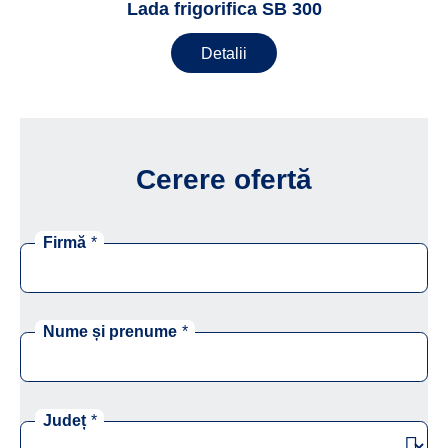
Lada frigorifica SB 300
Detalii
Cerere ofertă
Firmă
*
Nume și prenume
*
Județ
*