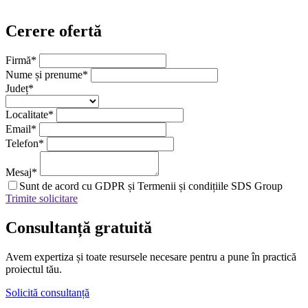
Cerere ofertă
Firmă
*
Nume și prenume
*
Județ
*
Localitate
*
Email
*
Telefon
*
Mesaj
*
Sunt de acord cu GDPR și Termenii și condițiile SDS Group
Trimite solicitare
Consultanță
gratuită
Avem expertiza și toate resursele necesare
pentru a pune în practică
proiectul tău.
Solicită consultanță