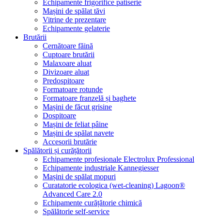
Echipamente frigorifice patiserie
Mașini de spălat tăvi
Vitrine de prezentare
Echipamente gelaterie
Brutării
Cernătoare făină
Cuptoare brutării
Malaxoare aluat
Divizoare aluat
Predospitoare
Formatoare rotunde
Formatoare franzelă și baghete
Mașini de făcut grisine
Dospitoare
Mașini de feliat pâine
Mașini de spălat navete
Accesorii brutărie
Spălătorii și curățătorii
Echipamente profesionale Electrolux Professional
Echipamente industriale Kannegiesser
Mașini de spălat mopuri
Curatatorie ecologica (wet-cleaning) Lagoon®
Advanced Care 2.0
Echipamente curățătorie chimică
Spălătorie self-service