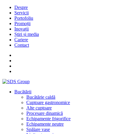
Despre
Servicii
Portofoliu
Promoții
Inovații
Știri și media
Cariere
Contact
Bucătării
Bucătărie caldă
Cuptoare gastronomice
Alte cuptoare
Procesare dinamică
Echipamente frigorifice
Echipamente neutre
Spălare vase