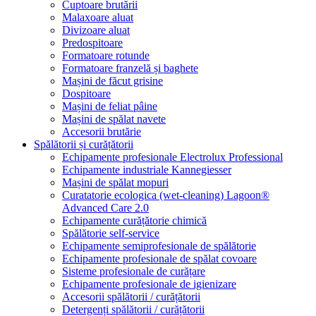
Cuptoare brutării
Malaxoare aluat
Divizoare aluat
Predospitoare
Formatoare rotunde
Formatoare franzelă și baghete
Mașini de făcut grisine
Dospitoare
Mașini de feliat pâine
Mașini de spălat navete
Accesorii brutărie
Spălătorii și curățătorii
Echipamente profesionale Electrolux Professional
Echipamente industriale Kannegiesser
Mașini de spălat mopuri
Curatatorie ecologica (wet-cleaning) Lagoon®
Advanced Care 2.0
Echipamente curățătorie chimică
Spălătorie self-service
Echipamente semiprofesionale de spălătorie
Echipamente profesionale de spălat covoare
Sisteme profesionale de curățare
Echipamente profesionale de igienizare
Accesorii spălătorii / curățătorii
Detergenți spălătorii / curățătorii