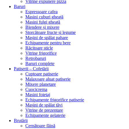
Vitrine expunere pizza
Baruri
Espressoare cafea
Masini cuburi gheață
Masini fulgi gheață
Blendere și mixere
Storcătoare fructe și legume
Mașini de spălat pahare
Echipamente pentru bere
Răcitoare sticle
Vitrine frigorifice
Retrobaruri
Baruri complete
Patiserii – Cofetării
Cuptoare patiserie
Malaxoare aluat patiserie
Mixere planetare
Cuocicrema
Masini foietaj
Echipamente frigorifice patiserie
Mașini de spălat tăvi
Vitrine de prezentare
Echipamente gelaterie
Brutării
Cernătoare făină