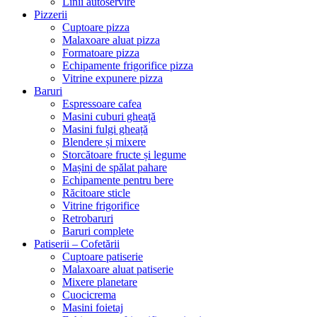
Linii autoservire
Pizzerii
Cuptoare pizza
Malaxoare aluat pizza
Formatoare pizza
Echipamente frigorifice pizza
Vitrine expunere pizza
Baruri
Espressoare cafea
Masini cuburi gheață
Masini fulgi gheață
Blendere și mixere
Storcătoare fructe și legume
Mașini de spălat pahare
Echipamente pentru bere
Răcitoare sticle
Vitrine frigorifice
Retrobaruri
Baruri complete
Patiserii – Cofetării
Cuptoare patiserie
Malaxoare aluat patiserie
Mixere planetare
Cuocicrema
Masini foietaj