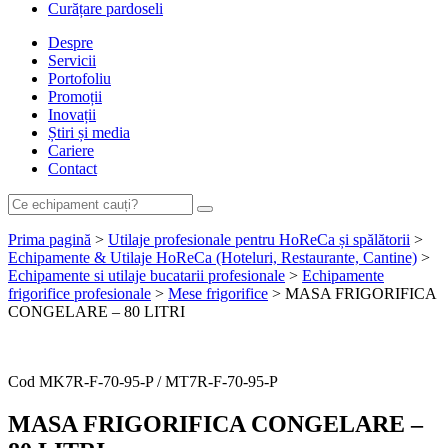
Curățare pardoseli
Despre
Servicii
Portofoliu
Promoții
Inovații
Știri și media
Cariere
Contact
Prima pagină
>
Utilaje profesionale pentru HoReCa și spălătorii
>
Echipamente & Utilaje HoReCa (Hoteluri, Restaurante, Cantine)
>
Echipamente si utilaje bucatarii profesionale
>
Echipamente
frigorifice profesionale
>
Mese frigorifice
> MASA FRIGORIFICA
CONGELARE – 80 LITRI
Cere ofertă de preț acum
Cod
MK7R-F-70-95-P / MT7R-F-70-95-P
MASA FRIGORIFICA CONGELARE –