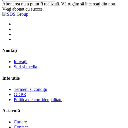
Abonarea nu a putut fi realizată. Vă rugăm să încercați din nou.
V-ați abonat cu succes.
Noutăți
Inovații
Știri și media
Info utile
Termeni și condiții
GDPR
Politica de confidențialitate
Asistență
Cariere
Contact