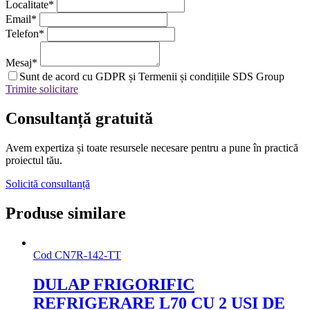
Localitate
*
Email
*
Telefon
*
Mesaj
*
Sunt de acord cu GDPR și Termenii și condițiile SDS Group
Trimite solicitare
Consultanță
gratuită
Avem expertiza și toate resursele necesare
pentru a pune în practică
proiectul tău.
Solicită consultanță
Produse similare
Cod
CN7R-142-TT
DULAP FRIGORIFIC
REFRIGERARE L70 CU 2 USI DE