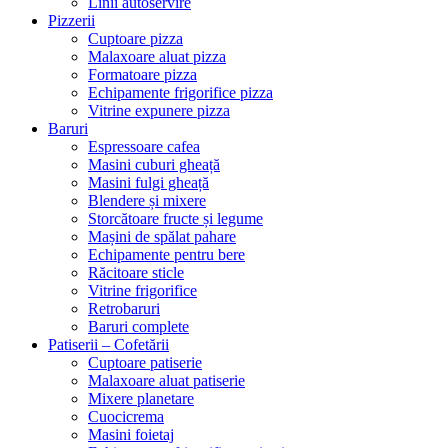
Linii autoservire
Pizzerii
Cuptoare pizza
Malaxoare aluat pizza
Formatoare pizza
Echipamente frigorifice pizza
Vitrine expunere pizza
Baruri
Espressoare cafea
Masini cuburi gheață
Masini fulgi gheață
Blendere și mixere
Storcătoare fructe și legume
Mașini de spălat pahare
Echipamente pentru bere
Răcitoare sticle
Vitrine frigorifice
Retrobaruri
Baruri complete
Patiserii – Cofetării
Cuptoare patiserie
Malaxoare aluat patiserie
Mixere planetare
Cuocicrema
Masini foietaj