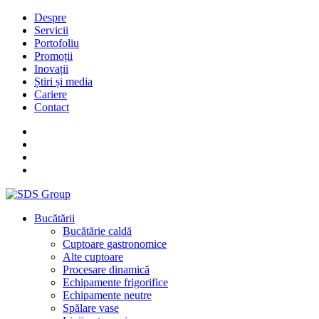
Despre
Servicii
Portofoliu
Promoții
Inovații
Știri și media
Cariere
Contact
Bucătării
Bucătărie caldă
Cuptoare gastronomice
Alte cuptoare
Procesare dinamică
Echipamente frigorifice
Echipamente neutre
Spălare vase