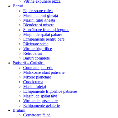
Vitrine expunere pizza
Baruri
Espressoare cafea
Masini cuburi gheață
Masini fulgi gheață
Blendere și mixere
Storcătoare fructe și legume
Mașini de spălat pahare
Echipamente pentru bere
Răcitoare sticle
Vitrine frigorifice
Retrobaruri
Baruri complete
Patiserii – Cofetării
Cuptoare patiserie
Malaxoare aluat patiserie
Mixere planetare
Cuocicrema
Masini foietaj
Echipamente frigorifice patiserie
Mașini de spălat tăvi
Vitrine de prezentare
Echipamente gelaterie
Brutării
Cernătoare făină