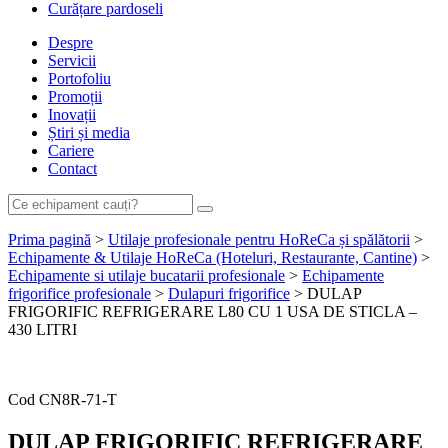
Curățare pardoseli
Despre
Servicii
Portofoliu
Promoții
Inovații
Știri și media
Cariere
Contact
Prima pagină
>
Utilaje profesionale pentru HoReCa și spălătorii
>
Echipamente & Utilaje HoReCa (Hoteluri, Restaurante, Cantine)
>
Echipamente si utilaje bucatarii profesionale
>
Echipamente
frigorifice profesionale
>
Dulapuri frigorifice
> DULAP
FRIGORIFIC REFRIGERARE L80 CU 1 USA DE STICLA –
430 LITRI
Cere ofertă de preț acum
Cod
CN8R-71-T
DULAP FRIGORIFIC REFRIGERARE