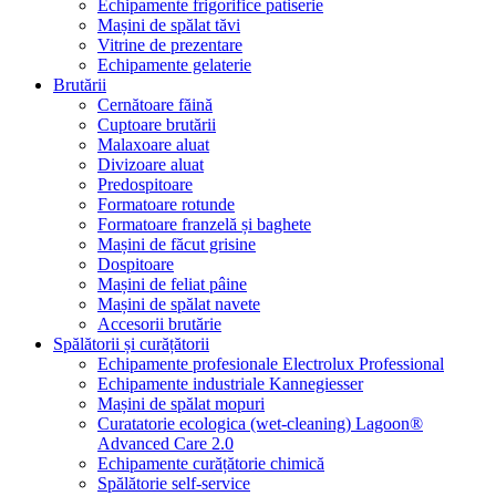
Echipamente frigorifice patiserie
Mașini de spălat tăvi
Vitrine de prezentare
Echipamente gelaterie
Brutării
Cernătoare făină
Cuptoare brutării
Malaxoare aluat
Divizoare aluat
Predospitoare
Formatoare rotunde
Formatoare franzelă și baghete
Mașini de făcut grisine
Dospitoare
Mașini de feliat pâine
Mașini de spălat navete
Accesorii brutărie
Spălătorii și curățătorii
Echipamente profesionale Electrolux Professional
Echipamente industriale Kannegiesser
Mașini de spălat mopuri
Curatatorie ecologica (wet-cleaning) Lagoon®
Advanced Care 2.0
Echipamente curățătorie chimică
Spălătorie self-service