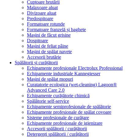
Cuptoare brutării
Malaxoare aluat
Divizoare aluat
Predospitoare
Formatoare rotunde
Formatoare franzelă și baghete
Mașini de făcut grisine
Dospitoare
Mașini de feliat pâine
Mașini de spălat navete
Accesorii brutărie
Spălătorii și curățătorii
Echipamente profesionale Electrolux Professional
Echipamente industriale Kannegiesser
Mașini de spălat mopuri
Curatatorie ecologica (wet-cleaning) Lagoon®
Advanced Care 2.0
Echipamente curățătorie chimică
Spălătorie self-service
Echipamente semiprofesionale de spălătorie
Echipamente profesionale de spălat covoare
Sisteme profesionale de curățare
Echipamente profesionale de igienizare
Accesorii spălătorii / curățătorii
Detergenți spălătorii / curățătorii